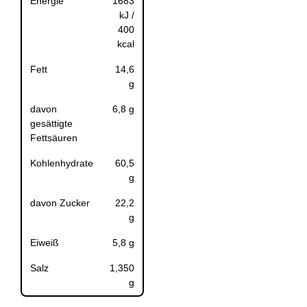
Energie
1683
kJ /
400
kcal
Fett
14,6
g
davon
6,8 g
gesättigte
Fettsäuren
Kohlenhydrate
60,5
g
davon Zucker
22,2
g
Eiweiß
5,8 g
Salz
1,350
g