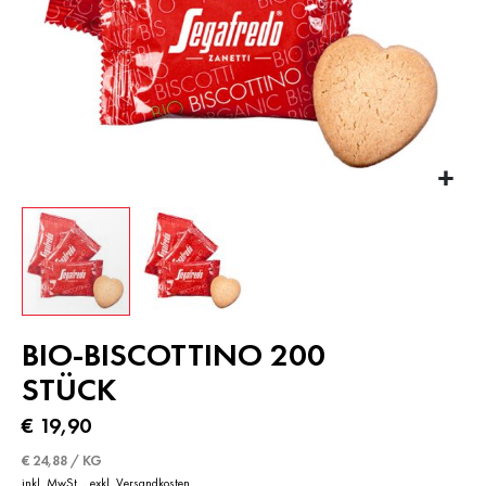
Zum
BIO-BISCOTTINO 200
Anfang
der
STÜCK
Bildergalerie
springen
€ 19,90
€ 24,88 / KG
inkl. MwSt.
,
exkl.
Versandkosten