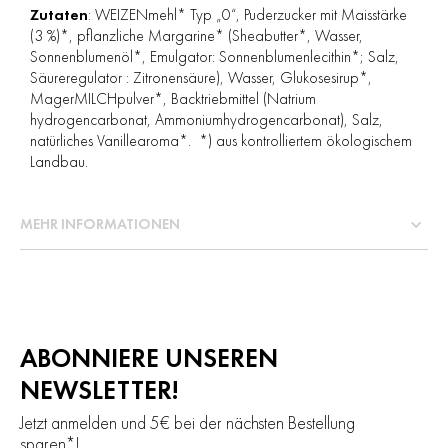
Zutaten
: WEIZENmehl* Typ „0“, Puderzucker mit Maisstärke
(3 %)*, pflanzliche Margarine* (Sheabutter*, Wasser,
Sonnenblumenöl*, Emulgator: Sonnenblumenlecithin*; Salz,
Säureregulator : Zitronensäure), Wasser, Glukosesirup*,
MagerMILCHpulver*, Backtriebmittel (Natrium
hydrogencarbonat, Ammoniumhydrogencarbonat), Salz,
natürliches Vanillearoma*. *) aus kontrolliertem ökologischem
Landbau.
MEHR INFORMATIONEN
ABONNIERE UNSEREN
NEWSLETTER!
Jetzt anmelden und 5€ bei der nächsten Bestellung
sparen*!