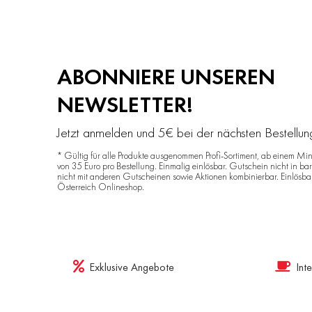
ABONNIERE UNSEREN
NEWSLETTER!
Jetzt anmelden und 5€ bei der nächsten Bestellu
* Gültig für alle Produkte ausgenommen Profi-Sortiment, ab einem Min
von 35 Euro pro Bestellung. Einmalig einlösbar. Gutschein nicht in ba
nicht mit anderen Gutscheinen sowie Aktionen kombinierbar. Einlösba
Österreich Onlineshop.
Exklusive Angebote
Int