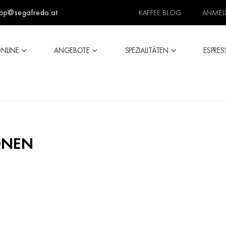
op@segafredo.at
KAFFEE BLOG
ANMEL
ONLINE
ANGEBOTE
SPEZIALITÄTEN
ESPRES
ONEN