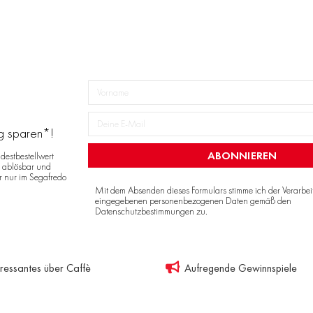
ng sparen*!
ABONNIEREN
destbestellwert
r ablösbar und
r nur im Segafredo
Mit dem Absenden dieses Formulars stimme ich der Verarbe
eingegebenen personenbezogenen Daten gemäß den
Datenschutzbestimmungen
zu.
eressantes über Caffè
Aufregende Gewinnspiele