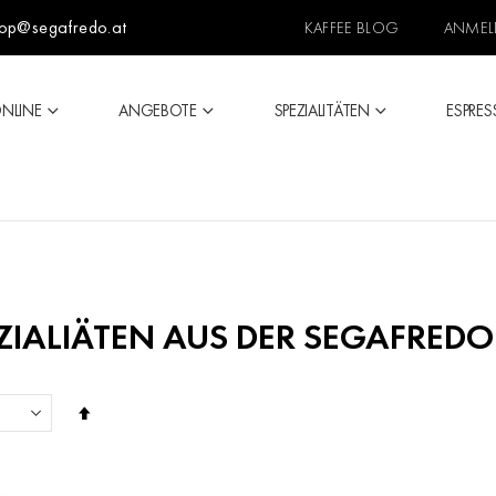
op@segafredo.at
KAFFEE BLOG
ANMEL
ONLINE
ANGEBOTE
SPEZIALITÄTEN
ESPRES
ZIALIÄTEN AUS DER SEGAFREDO
In
absteigender
Reihenfolge