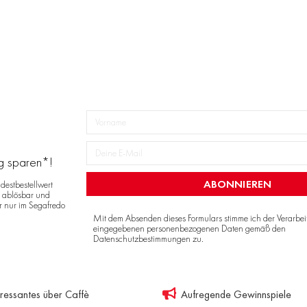
ng sparen*!
ABONNIEREN
destbestellwert
r ablösbar und
r nur im Segafredo
Mit dem Absenden dieses Formulars stimme ich der Verarbe
eingegebenen personenbezogenen Daten gemäß den
Datenschutzbestimmungen
zu.
eressantes über Caffè
Aufregende Gewinnspiele