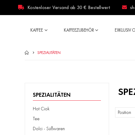
Kostenloser Versand ab 30 € Bestellwert
sh
KAFFEE
KAFFEEZUBEHÖR
EXKLUSIV 
SPEZIALITÄTEN
SPE
SPEZIALITÄTEN
Hot Ciok
Sortieren
Tee
nach
Dolci - Süßwaren