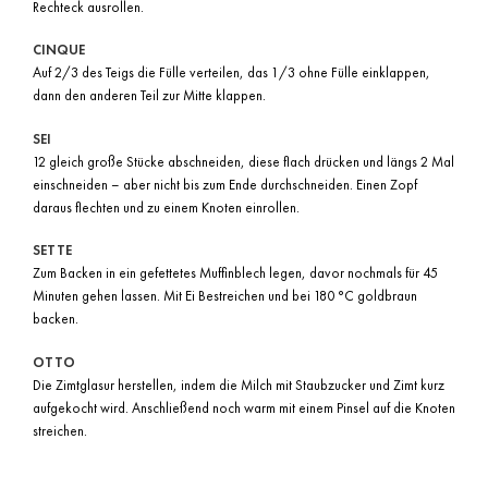
Rechteck ausrollen.
CINQUE
Auf 2/3 des Teigs die Fülle verteilen, das 1/3 ohne Fülle einklappen,
dann den anderen Teil zur Mitte klappen.
SEI
12 gleich große Stücke abschneiden, diese flach drücken und längs 2 Mal
einschneiden – aber nicht bis zum Ende durchschneiden. Einen Zopf
daraus flechten und zu einem Knoten einrollen.
SETTE
Zum Backen in ein gefettetes Muffinblech legen, davor nochmals für 45
Minuten gehen lassen. Mit Ei Bestreichen und bei 180 °C goldbraun
backen.
OTTO
Die Zimtglasur herstellen, indem die Milch mit Staubzucker und Zimt kurz
aufgekocht wird. Anschließend noch warm mit einem Pinsel auf die Knoten
streichen.