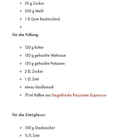
50 g Zucker
500 g Mehl
1 Ei (zum Bestreichen)
für die Füllung:
130 g Butter
130 g gehackte Walnüsse
130 g gehackte Pistazien
2 EL Zucker
1 EL Zimt
etwas Vanillemark
70 ml Kaffee aus
Segafredo Passione Espresso
für die Zimtglasur:
100 g Staubzucker
¼ TL Zimt